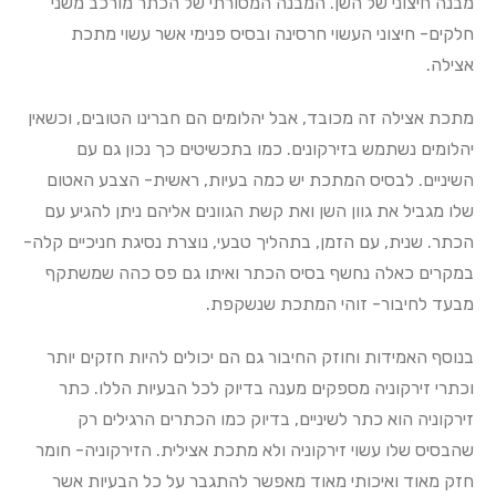
מבנה חיצוני של השן. המבנה המסורתי של הכתר מורכב משני
חלקים- חיצוני העשוי חרסינה ובסיס פנימי אשר עשוי מתכת
אצילה.
מתכת אצילה זה מכובד, אבל יהלומים הם חברינו הטובים, וכשאין
יהלומים נשתמש בזירקונים. כמו בתכשיטים כך נכון גם עם
השיניים. לבסיס המתכת יש כמה בעיות, ראשית- הצבע האטום
שלו מגביל את גוון השן ואת קשת הגוונים אליהם ניתן להגיע עם
הכתר. שנית, עם הזמן, בתהליך טבעי, נוצרת נסיגת חניכיים קלה-
במקרים כאלה נחשף בסיס הכתר ואיתו גם פס כהה שמשתקף
מבעד לחיבור- זוהי המתכת שנשקפת.
בנוסף האמידות וחוזק החיבור גם הם יכולים להיות חזקים יותר
וכתרי זירקוניה מספקים מענה בדיוק לכל הבעיות הללו. כתר
זירקוניה הוא כתר לשיניים, בדיוק כמו הכתרים הרגילים רק
שהבסיס שלו עשוי זירקוניה ולא מתכת אצילית. הזירקוניה- חומר
חזק מאוד ואיכותי מאוד מאפשר להתגבר על כל הבעיות אשר